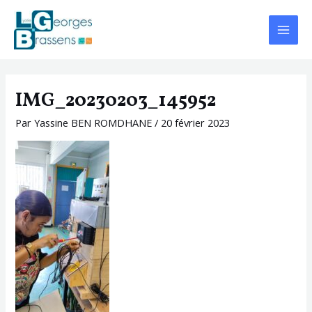
Aller
Navigation
Main
au
des
Menu
contenu
articles
IMG_20230203_145952
Par
Yassine BEN ROMDHANE
/
20 février 2023