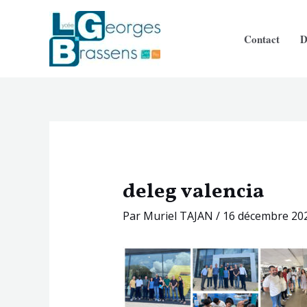
Aller
Navigation
au
des
Contact
D
contenu
articles
deleg valencia
Par
Muriel TAJAN
/
16 décembre 20