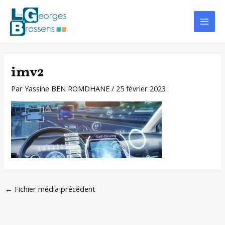
Aller
Navigation
Main
au
des
Menu
contenu
articles
imv2
Par
Yassine BEN ROMDHANE
/
25 février 2023
←
Fichier média précédent