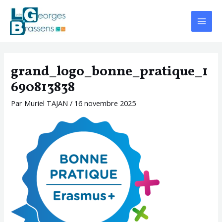
Aller
Navigation
Main
au
des
Menu
contenu
articles
grand_logo_bonne_pratique_1
690813838
Par
Muriel TAJAN
/
16 novembre 2025