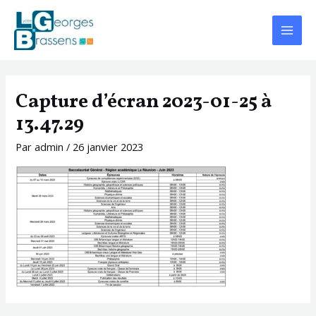
Aller
Navigation
Main
au
des
Menu
contenu
articles
Capture d’écran 2023-01-25 à
13.47.29
Par
admin
/
26 janvier 2023