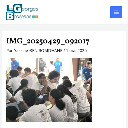
Aller
Navigation
Main
au
des
Menu
contenu
articles
IMG_20250429_092017
Par
Yassine BEN ROMDHANE
/
1 mai 2025