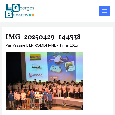
Aller
Navigation
Main
au
des
Menu
contenu
articles
IMG_20250429_144338
Par
Yassine BEN ROMDHANE
/
1 mai 2025