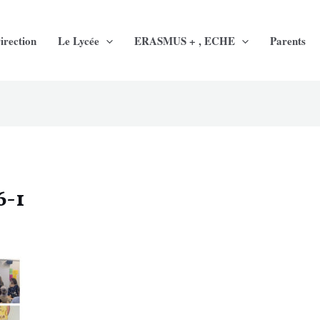
irection
Le Lycée
ERASMUS + , ECHE
Parents
6-1