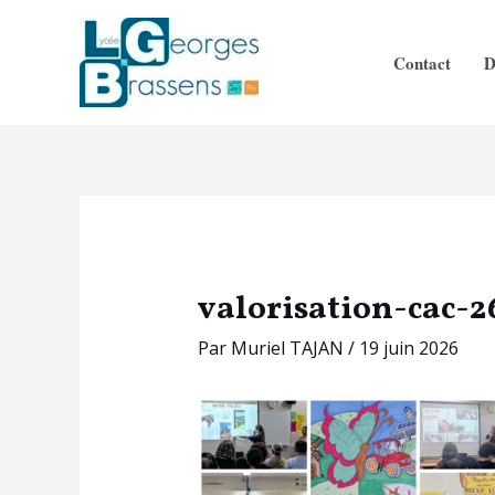
Aller
Navigation
au
des
Contact
D
contenu
articles
valorisation-cac-2
Par
Muriel TAJAN
/
19 juin 2026