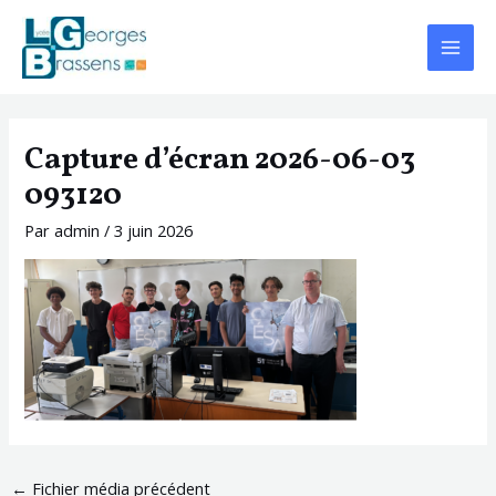
Aller
Navigation
Main
au
des
Menu
contenu
articles
Capture d’écran 2026-06-03
093120
Par
admin
/
3 juin 2026
←
Fichier média précédent