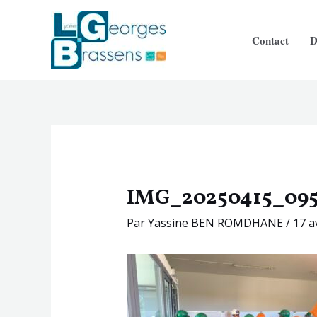
Aller
Navigation
au
des
Contact
D
contenu
articles
IMG_20250415_09
Par
Yassine BEN ROMDHANE
/
17 a