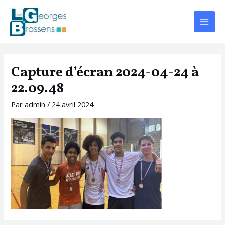
Aller
Navigation
Main
au
des
Menu
contenu
articles
Capture d’écran 2024-04-24 à
22.09.48
Par
admin
/
24 avril 2024