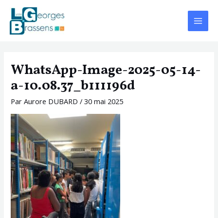
Aller
Navigation
Main
au
des
Menu
contenu
articles
WhatsApp-Image-2025-05-14-
a-10.08.37_b111196d
Par
Aurore DUBARD
/
30 mai 2025