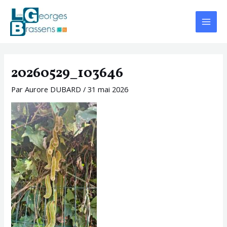
Aller
Navigation
Main
au
des
Menu
contenu
articles
20260529_103646
Par
Aurore DUBARD
/
31 mai 2026