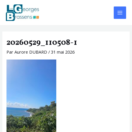
Aller
Navigation
Main
au
des
Menu
contenu
articles
20260529_110508-1
Par
Aurore DUBARD
/
31 mai 2026