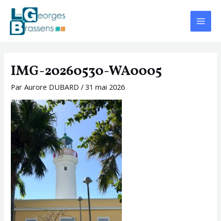
Aller
Navigation
Main
au
des
Menu
contenu
articles
IMG-20260530-WA0005
Par
Aurore DUBARD
/
31 mai 2026