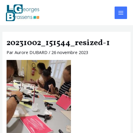
Aller
Navigation
Main
au
des
Menu
contenu
articles
20231002_151544_resized-1
Par
Aurore DUBARD
/
26 novembre 2023