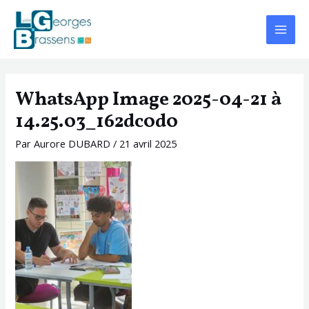
Aller
Navigation
Main
au
des
Menu
contenu
articles
WhatsApp Image 2025-04-21 à
14.25.03_162dc0d0
Par
Aurore DUBARD
/
21 avril 2025