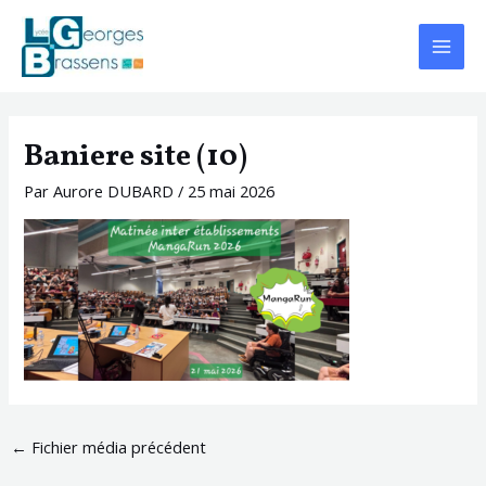
Aller
Navigation
Main
au
des
Menu
contenu
articles
Baniere site (10)
Par
Aurore DUBARD
/
25 mai 2026
←
Fichier média précédent