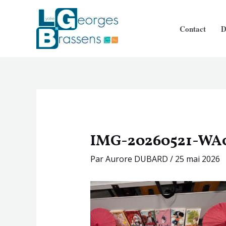
Aller
Navigation
au
des
Contact
D
contenu
articles
IMG-20260521-WA
Par
Aurore DUBARD
/
25 mai 2026