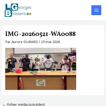
Aller
Navigation
Main
au
des
Menu
contenu
articles
IMG-20260521-WA0088
Par
Aurore DUBARD
/
25 mai 2026
←
Fichier média précédent