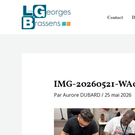
Aller
Navigation
au
des
Contact
D
contenu
articles
IMG-20260521-WA
Par
Aurore DUBARD
/
25 mai 2026