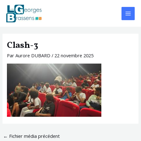
Aller
Navigation
Main
au
des
Menu
contenu
articles
Clash-3
Par
Aurore DUBARD
/
22 novembre 2025
←
Fichier média précédent