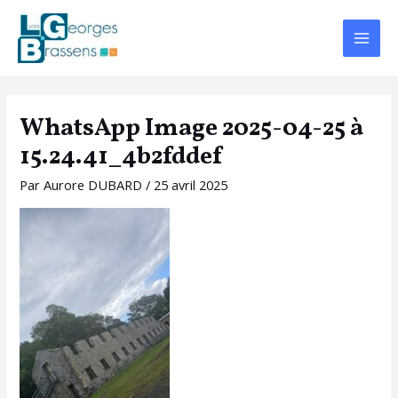
Aller
Navigation
Main
au
des
Menu
contenu
articles
WhatsApp Image 2025-04-25 à
15.24.41_4b2fddef
Par
Aurore DUBARD
/
25 avril 2025