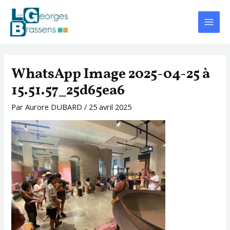
Aller
Navigation
Main
au
des
Menu
contenu
articles
WhatsApp Image 2025-04-25 à
15.51.57_25d65ea6
Par
Aurore DUBARD
/
25 avril 2025