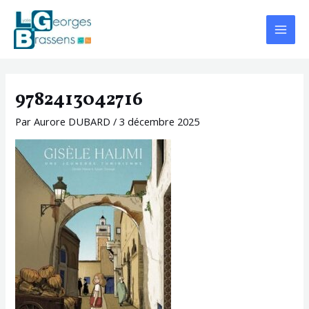
Aller
Navigation
Main
au
des
Menu
contenu
articles
9782413042716
Par
Aurore DUBARD
/
3 décembre 2025