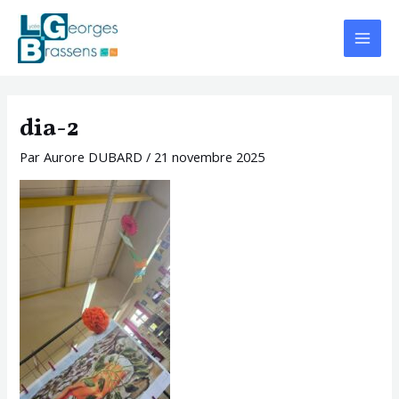
Aller
Navigation
Main
au
des
Menu
contenu
articles
dia-2
Par
Aurore DUBARD
/
21 novembre 2025