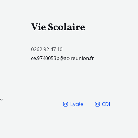
Vie Scolaire
0262 92 47 10
ce.9740053p@ac-reunion.fr
Lycée
CDI