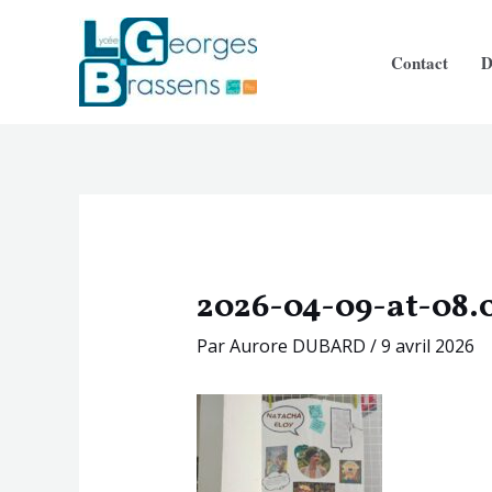
Aller
Navigation
au
des
Contact
D
contenu
articles
2026-04-09-at-08.
Par
Aurore DUBARD
/
9 avril 2026