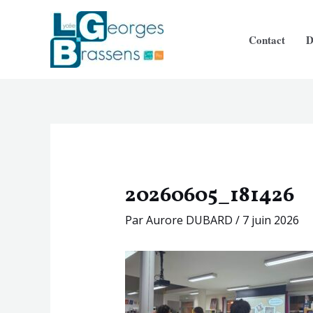
Aller
Navigation
au
des
Contact
D
contenu
articles
20260605_181426
Par
Aurore DUBARD
/
7 juin 2026