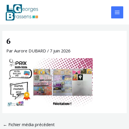
Aller
Navigation
Main
au
des
Menu
contenu
articles
6
Par
Aurore DUBARD
/
7 juin 2026
←
Fichier média précédent