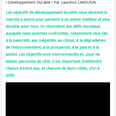
/
Développement Durable
/ Par
Laurence LIMOUSIN
Les objectifs de développement durable nous donnent la
marche à suivre pour parvenir à un avenir meilleur et plus
durable pour tous. Ils répondent aux défis mondiaux
auxquels nous sommes confrontés, notamment ceux liés
à la pauvreté, aux inégalités, au climat, à la dégradation
de l’environnement, à la prospérité, à la paix et à la
justice. Les objectifs sont interconnectés et, pour ne
laisser personne de côté, il est important d’atteindre
chacun d’entre eux, et chacune de leurs cibles, d’ici à
2030.