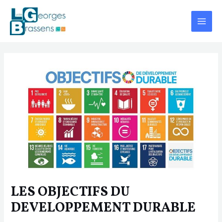
Aller
Navigation
Main
au
des
Menu
contenu
articles
LES OBJECTIFS DU
DEVELOPPEMENT DURABLE