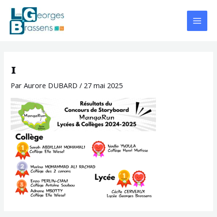
Aller
Navigation
Main
au
des
Menu
contenu
articles
1
Par
Aurore DUBARD
/
27 mai 2025