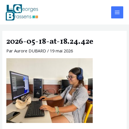
Aller
Navigation
Main
au
des
Menu
contenu
articles
2026-05-18-at-18.24.42e
Par
Aurore DUBARD
/
19 mai 2026