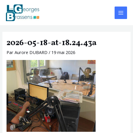
Aller
Navigation
Main
au
des
Menu
contenu
articles
2026-05-18-at-18.24.43a
Par
Aurore DUBARD
/
19 mai 2026