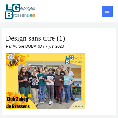
Aller
Navigation
Main
au
des
Menu
contenu
articles
Design sans titre (1)
Par
Aurore DUBARD
/
7 juin 2023