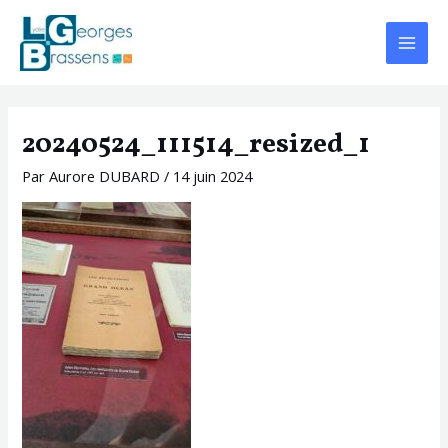
Aller
Navigation
Main
au
des
Menu
contenu
articles
20240524_111514_resized_1
Par
Aurore DUBARD
/
14 juin 2024