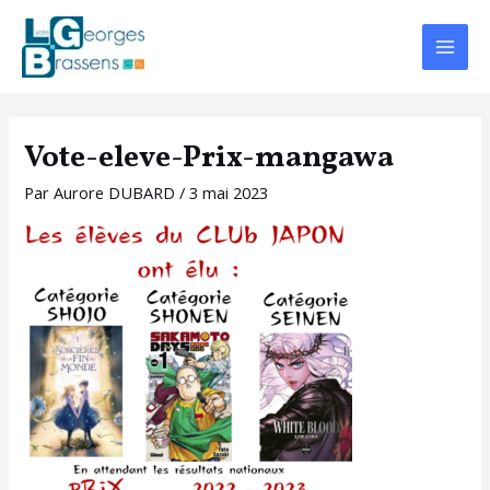
Aller
Navigation
Main
au
des
Menu
contenu
articles
Vote-eleve-Prix-mangawa
Par
Aurore DUBARD
/
3 mai 2023