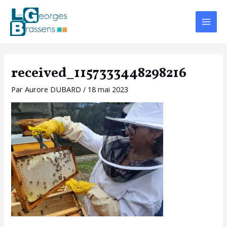
Aller
Navigation
Main
au
des
Menu
contenu
articles
received_1157333448298216
Par
Aurore DUBARD
/
18 mai 2023