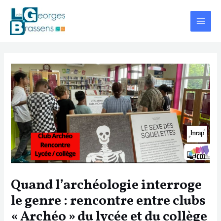
Aller
Navigation
Main
au
des
Menu
contenu
articles
Quand l’archéologie interroge
le genre : rencontre entre clubs
« Archéo » du lycée et du collège