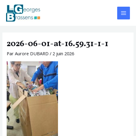
Aller
Navigation
Main
au
des
Menu
contenu
articles
2026-06-01-at-16.59.31-1-1
Par
Aurore DUBARD
/
2 juin 2026