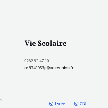
Vie Scolaire
0262 92 47 10
ce.9740053p@ac-reunion.fr
Lycée
CDI