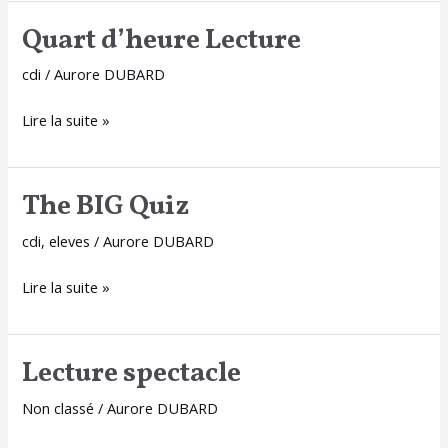
Quart d’heure Lecture
Quart
d’heure
cdi
/
Aurore DUBARD
Lecture
Lire la suite »
The BIG Quiz
The
BIG
cdi
,
eleves
/
Aurore DUBARD
Quiz
Lire la suite »
Lecture spectacle
Lecture
spectacle
Non classé
/
Aurore DUBARD