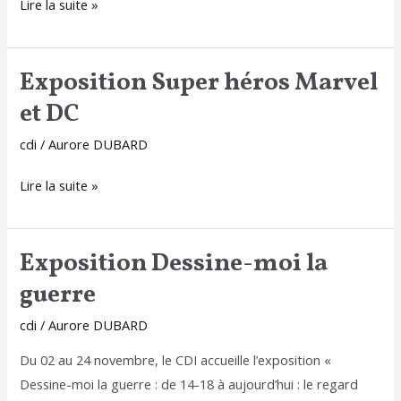
Lire la suite »
Exposition Super héros Marvel
Exposition
Super
et DC
héros
cdi
/
Aurore DUBARD
Marvel
et
Lire la suite »
DC
Exposition Dessine-moi la
Exposition
Dessine-
guerre
moi
cdi
/
Aurore DUBARD
la
guerre
Du 02 au 24 novembre, le CDI accueille l’exposition «
Dessine-moi la guerre : de 14-18 à aujourd’hui : le regard