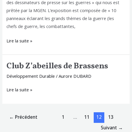
des dessinateurs de presse sur les guerres » qui nous est
prêtée par la MGEN. L’exposition est composée de « 10
panneaux éclairant les grands thèmes de la guerre (les
chefs de guerre, les combattantes,
Lire la suite »
Club Z’abeilles de Brassens
Club
Z’abeilles
Développement Durable
/
Aurore DUBARD
de
Brassens
Lire la suite »
←
Précédent
1
…
11
12
13
Suivant
→