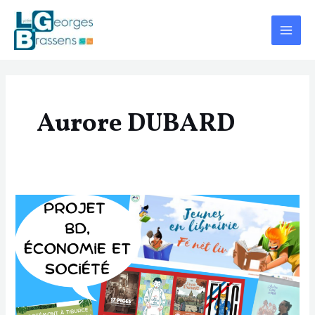
Aller
Pagination
Main
au
d’article
Menu
contenu
Aurore DUBARD
Projet
BD,
Économie
et
société